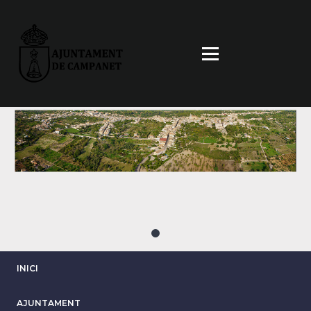
Vés
al
contingut
INICI
AJUNTAMENT