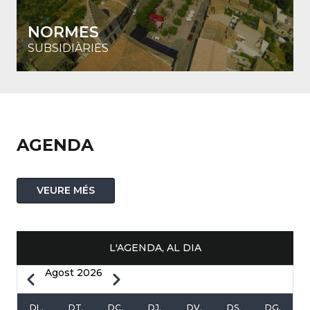
NORMES
SUBSIDIÀRIES
AGENDA
VEURE MÉS
L'AGENDA, AL DIA
Agost 2026
Previous
Next
PAGINACIÓ
DL.
DT.
DC.
DJ.
DV.
DS.
DG.