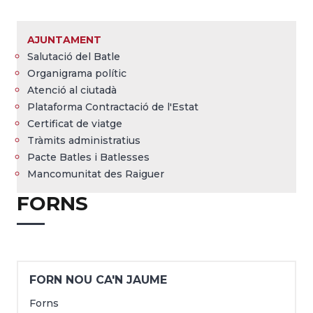
Fil
d'Ariadna
AJUNTAMENT
Salutació del Batle
Organigrama polític
Atenció al ciutadà
Plataforma Contractació de l'Estat
Certificat de viatge
Tràmits administratius
Pacte Batles i Batlesses
Mancomunitat des Raiguer
FORNS
FORN NOU CA'N JAUME
Forns