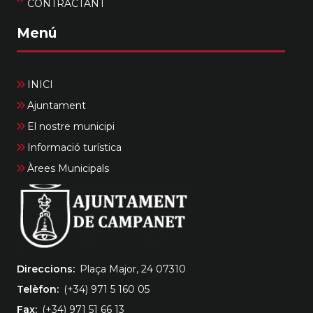
CONTRACTANT
Menú
INICI
Ajuntament
El nostre municipi
Informació turística
Àrees Municipals
Direccions
Plaça Major, 24 07310
Telèfon
(+34) 971 5 160 05
Fax
(+34) 971 51 66 13