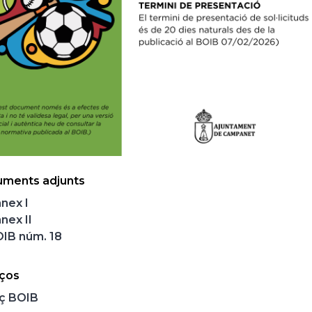
ments adjunts
nex I
nex II
IB núm. 18
aços
aç BOIB