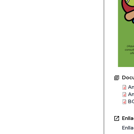
Docu
An
An
BO
Enll
Enll