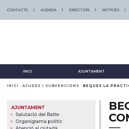
Vés
al
CONTACTE
AGENDA
DIRECTORI
NOTÍCIES
contingut
INICI
AJUNTAMENT
INICI
AJUDES I SUBVENCIONS
BEQUES LA PRACTI
Fil
BE
d'Ariadna
AJUNTAMENT
CO
Salutació del Batle
Organigrama polític
Atenció al ciutadà