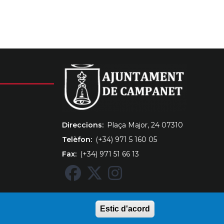
Direccions
Plaça Major, 24 07310
Telèfon
(+34) 971 5 160 05
Fax
(+34) 971 51 66 13
Estic d'acord
úncies
RAT