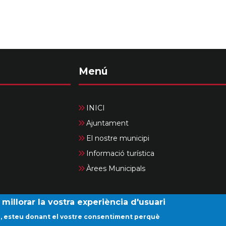
Menú
INICI
Ajuntament
El nostre municipi
Informació turística
Àrees Municipals
millorar la vostra experiència d'usuari
© Ajuntament de Campanet. Tots els drets reservats.
na, esteu donant el vostre consentiment perquè
olítica de Cookies
Política de dades
Contacte
Canal Den