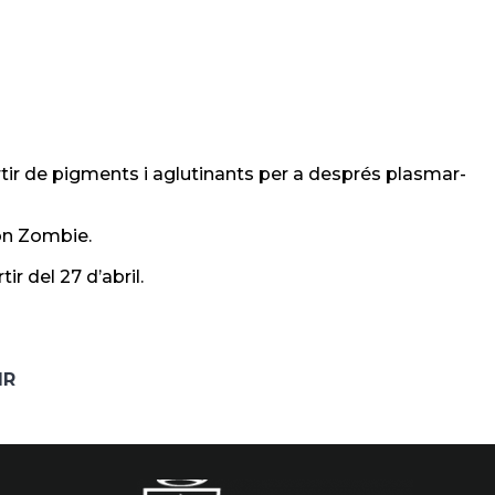
artir de pigments i aglutinants per a després plasmar-
ión Zombie.
r del 27 d’abril.
IR