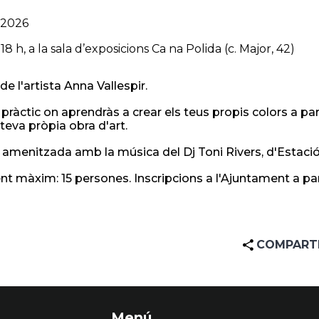
-2026
 18 h, a la sala d’exposicions Ca na Polida (c. Major, 42)
de l'artista Anna Vallespir.
r pràctic on aprendràs a crear els teus propis colors a p
 teva pròpia obra d'art.
t amenitzada amb la música del Dj Toni Rivers, d'Estac
t màxim: 15 persones. Inscripcions a l'Ajuntament a parti
COMPART
Menú