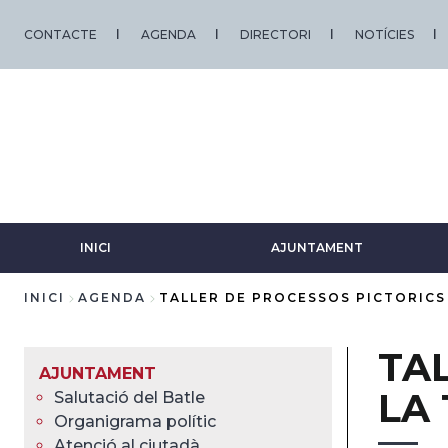
Vés
al
CONTACTE
AGENDA
DIRECTORI
NOTÍCIES
contingut
INICI
AJUNTAMENT
INICI
AGENDA
TALLER DE PROCESSOS PICTORICS
Fil
TA
d'Ariadna
AJUNTAMENT
LA
Salutació del Batle
Organigrama polític
Atenció al ciutadà