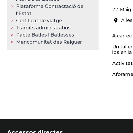
Plataforma Contractació de
22-Maig
l'Estat
A les
Certificat de viatge
Tràmits administratius
Pacte Batles i Batlesses
A càrrec 
Mancomunitat des Raiguer
Un talle
los en la
Activita
Aforamen
Accessos directes