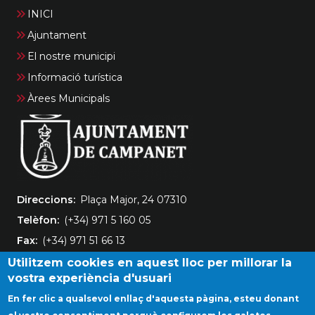
INICI
Ajuntament
El nostre municipi
Informació turística
Àrees Municipals
Direccions
Plaça Major, 24 07310
Telèfon
(+34) 971 5 160 05
Fax
(+34) 971 51 66 13
Utilitzem cookies en aquest lloc per millorar la
vostra experiència d'usuari
En fer clic a qualsevol enllaç d'aquesta pàgina, esteu donant