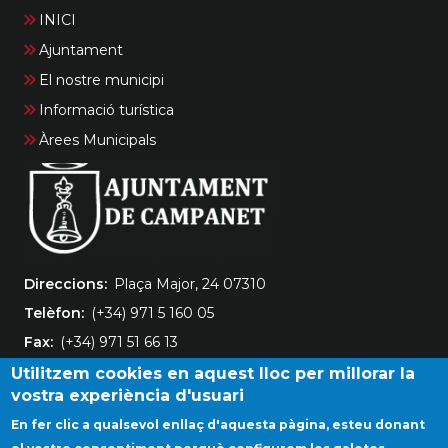
INICI
Ajuntament
El nostre municipi
Informació turística
Àrees Municipals
Direccions
Plaça Major, 24 07310
Telèfon
(+34) 971 5 160 05
Fax
(+34) 971 51 66 13
Utilitzem cookies en aquest lloc per millorar la
vostra experiència d'usuari
En fer clic a qualsevol enllaç d'aquesta pàgina, esteu donant